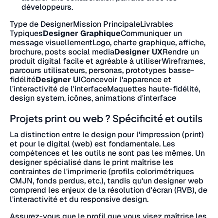
développeurs.
Type de DesignerMission PrincipaleLivrables
Typiques
Designer Graphique
Communiquer un
message visuellementLogo, charte graphique, affiche,
brochure, posts social media
Designer UX
Rendre un
produit digital facile et agréable à utiliserWireframes,
parcours utilisateurs, personas, prototypes basse-
fidélité
Designer UI
Concevoir l'apparence et
l'interactivité de l'interfaceMaquettes haute-fidélité,
design system, icônes, animations d'interface
Projets print ou web ? Spécificité et outils
La distinction entre le design pour l'impression (print)
et pour le digital (web) est fondamentale. Les
compétences et les outils ne sont pas les mêmes. Un
designer spécialisé dans le print maîtrise les
contraintes de l'imprimerie (profils colorimétriques
CMJN, fonds perdus, etc.), tandis qu'un designer web
comprend les enjeux de la résolution d'écran (RVB), de
l'interactivité et du responsive design.
Assurez-vous que le profil que vous visez maîtrise les