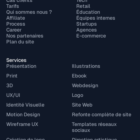
Cas clients
Tech
Tarifs
Retail
Qui sommes nous ?
Éducation
Affiliate
Équipes internes
Process
Startups
Career
Agences
Nos partenaires
E-commerce
Plan du site
Services
Présentation
Illustrations
Print
Ebook
3D
Webdesign
UX/UI
Logo
Identité Visuelle
Site Web
Motion Design
Refonte complète de site
Wireframe UX
Templates réseaux
sociaux
Création de logo
Direction artistique