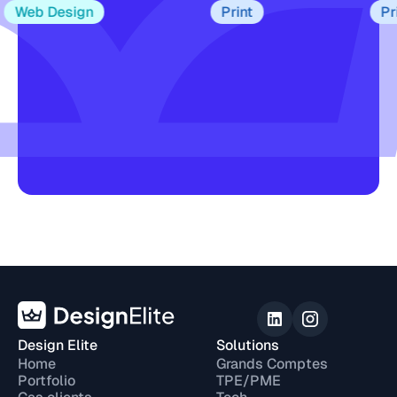
eb Design
Print
Print
Design Elite
Solutions
Home
Grands Comptes
Portfolio
TPE/PME