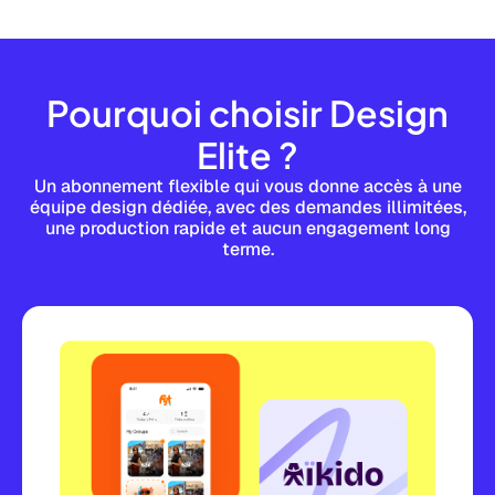
Pourquoi choisir Design
Elite ?
Un abonnement flexible qui vous donne accès à une
équipe design dédiée, avec des demandes illimitées,
une production rapide et aucun engagement long
terme.