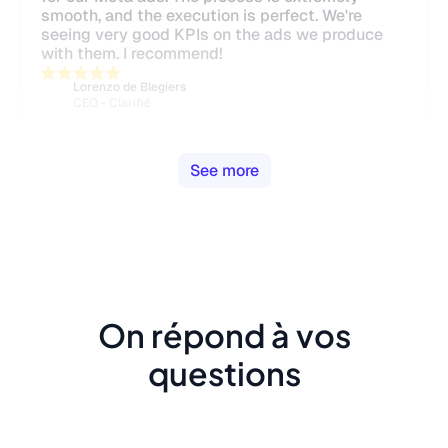
smooth, and the execution is perfect. We're
seeing very good KPIs on the ads we produce
with them. I recommend!
Lorenzo de Blegiers
CEO - Clarifié
See more
On répond à vos
questions