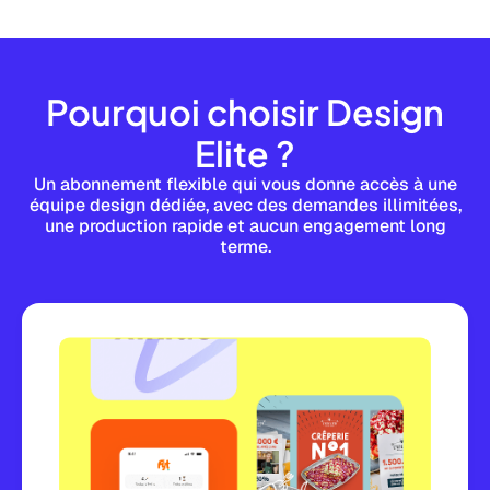
Pourquoi choisir Design
Elite ?
Un abonnement flexible qui vous donne accès à une
équipe design dédiée, avec des demandes illimitées,
une production rapide et aucun engagement long
terme.