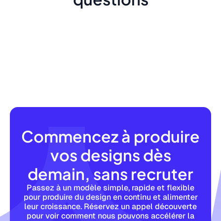
Commencez à produire
vos designs dès
demain, sans recruter
Passez à un modèle simple, rapide et flexible
pour produire du design en continu et alimenter
leur croissance. Réservez un appel découverte
pour voir comment nous pouvons accélérer la