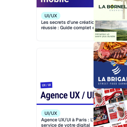
UI/UX
Les secrets d'une création UI mobile
réussie : Guide complet en 6 étapes
Reading:
M
12
UI/UX
Agence UX/UI à Paris : L'excellence au
service de votre digital