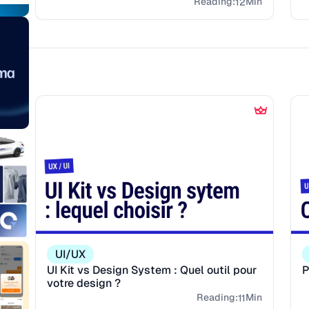
in
Reading:
Min
12
UI/UX
UI Kit vs Design System : Quel outil pour
P
votre design ?
in
Reading:
Min
11