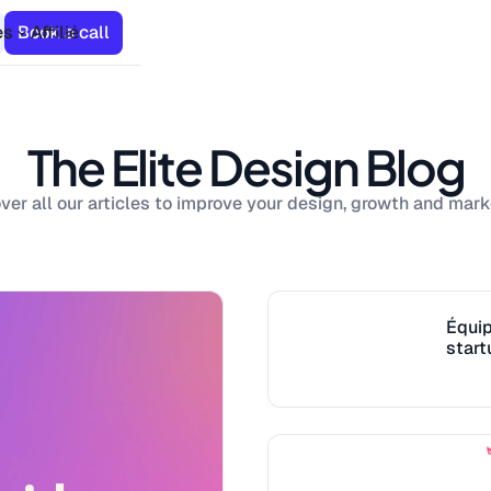
es
Book a call
Affilié
The Elite Design Blog
ver all our articles to improve your design, growth and mark
Équip
star