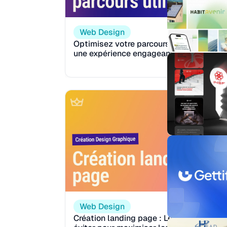
Web Design
Optimisez votre parcours utilisateur pou
une expérience engageante
Reading:
M
14
Web Design
Création landing page : Les 5 erreurs à