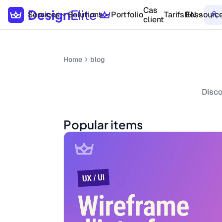
Cas
Services
Solutions
Portfolio
Tarifs
Ressourc
EN
client
Home
blog
Disco
Popular items