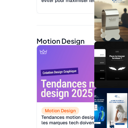
éviter pour maximiser les conversions
Reading:
M
11
Motion Design
Motion Design
Tendances motion design 2025 : Ce que
les marques tech doivent adopter