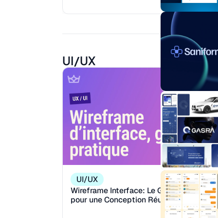
Reading:
M
12
UI/UX
UI/UX
Wireframe Interface: Le Guide Pratique
pour une Conception Réussie
Reading:
M
13