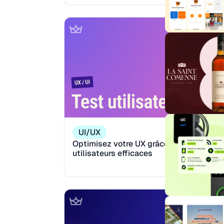
UI/UX
Optimisez votre UX grâce aux tests
utilisateurs efficaces
Reading:
M
13