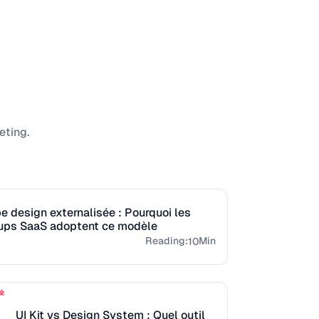
eting.
e design externalisée : Pourquoi les
tups SaaS adoptent ce modèle
Reading:
Min
10
UI Kit vs Design System : Quel outil