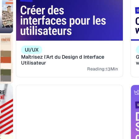
UI/UX
Maîtrisez l'Art du Design d Interface
G
Utilisateur
w
in
Reading:
Min
13