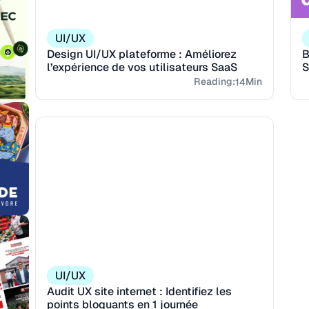
UI/UX
Design UI/UX plateforme : Améliorez
B
l’expérience de vos utilisateurs SaaS
S
in
Reading:
Min
14
UI/UX
Audit UX site internet : Identifiez les
points bloquants en 1 journée