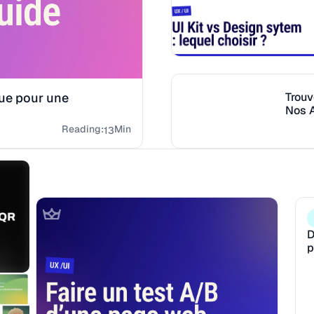
que pour une
Trouv
Nos 
Reading:
Min
13
D
p