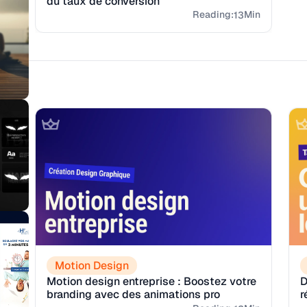
du taux de conversion
in
Reading:
Min
13
Motion Design
Motion design entreprise : Boostez votre
D
branding avec des animations pro
r