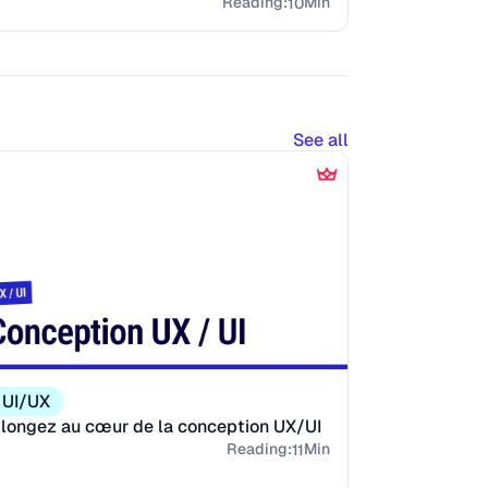
Reading:
Min
10
See all
UI/UX
longez au cœur de la conception UX/UI
Reading:
Min
11