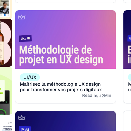
UI/UX
Maîtrisez la méthodologie UX design
M
pour transformer vos projets digitaux
u
in
Reading:
Min
12