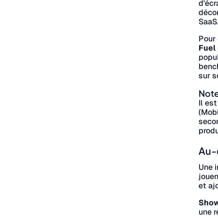
d'écr
décor
SaaS
Pour 
Fuel
popul
benc
sur s
Note
Il es
(Mobb
secon
produ
Au-d
Une i
jouen
et aj
Show
une 