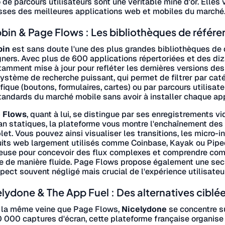
 de parcours utilisateurs sont une véritable mine d'or. Elle
sses des meilleures applications web et mobiles du marché
in & Page Flows : Les bibliothèques de référen
in
est sans doute l'une des plus grandes bibliothèques de 
ners. Avec plus de 600 applications répertoriées et des diza
amment mise à jour pour refléter les dernières versions des
ystème de recherche puissant, qui permet de filtrer par caté
fique (boutons, formulaires, cartes) ou par parcours utilisateu
tandards du marché mobile sans avoir à installer chaque app
 Flows
, quant à lui, se distingue par ses enregistrements v
an statiques, la plateforme vous montre l'enchaînement des 
et. Vous pouvez ainsi visualiser les transitions, les micro-i
its web largement utilisés comme Coinbase, Kayak ou Pipedr
euse pour concevoir des flux complexes et comprendre comme
re de manière fluide. Page Flows propose également une sec
pect souvent négligé mais crucial de l'expérience utilisateur
lydone & The App Fuel : Des alternatives ciblée
 la même veine que Page Flows,
Nicelydone
se concentre su
 000 captures d'écran, cette plateforme française organise