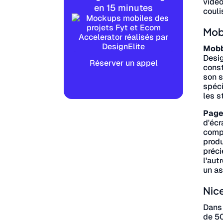
vidéo
en 15 minutes
couli
Mobb
Mobb
Desig
Réserver un appel
const
son s
spéci
les s
Page
d'écr
compl
produ
préci
l'aut
un as
Nice
Dans
de 50