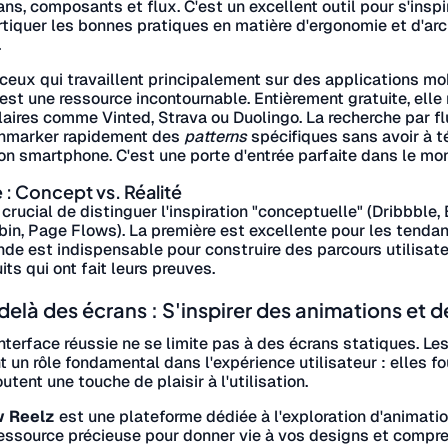
ans, composants et flux. C'est un excellent outil pour s'insp
tiquer les bonnes pratiques en matière d'ergonomie et d'arch
.
ceux qui travaillent principalement sur des applications mob
est une ressource incontournable. Entièrement gratuite, elle
aires comme Vinted, Strava ou Duolingo. La recherche par f
hmarker rapidement des
patterns
spécifiques sans avoir à t
on smartphone. C'est une porte d'entrée parfaite dans le mon
 : Concept vs. Réalité
t crucial de distinguer l'inspiration "conceptuelle" (Dribbble,
in, Page Flows). La première est excellente pour les tendanc
de est indispensable pour construire des parcours utilisate
its qui ont fait leurs preuves.
elà des écrans : S'inspirer des animations et 
nterface réussie ne se limite pas à des écrans statiques. Le
t un rôle fondamental dans l'expérience utilisateur : elles f
outent une touche de plaisir à l'utilisation.
 Reelz
est une plateforme dédiée à l'exploration d'animati
ressource précieuse pour donner vie à vos designs et com