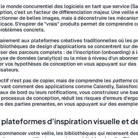
le monde concurrentiel des logiciels en tant que service (Saa
ption, c'est un facteur de différenciation majeur. Une veille
ctionner de belles images, mais à déconstruire les mécanisme
ficace. S'inspirer de "vrais" produits permet de comprendre
problèmes concrets.
airement aux plateformes créatives traditionnelles où les p
ibliothèques de design d'applications se concentrent sur de
ser des parcours complets : de l'inscription (onboarding) à
lyse de données (analytics) ou la mise à niveau d'un abonn
er vos hypothèses de conception en vous appuyant sur des 
lisateurs.
ectif n'est pas de copier, mais de comprendre les
patterns
co
vant comment des applications comme Calendly, Salesforce o
aux de bord ou leurs notifications, vous construisez une ba
 processus de conception, réduit les risques d'erreurs d'ergo
s des parties prenantes, en vous appuyant sur des exemple
 plateformes d'inspiration visuelle et de
commencer votre veille, les bibliothèques qui recensent de