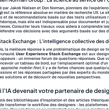
 par Jakob Nielsen et Don Norman, pionniers de l'expérience
g)
est la référence absolue en matière de recherche UX. Le si
s et de recommandations basés sur des tests utilisateurs ri
théorique, mais elle est indispensable pour documenter et j
exes. Consulter leurs travaux vous aidera à comprendre le
défendre vos décisions avec des arguments basés sur des 
tack Exchange : L'intelligence collective des 
is, la meilleure réponse à une problématique de design se tr
unauté.
User Experience Stack Exchange
est aux design
oppeurs : un immense forum de questions-réponses. Que vou
ncevoir un tableau de bord, sur l'emplacement optimal d'un
e approche
mobile-first
, il y a de fortes chances que quelqu'
ssions et les réponses partagées par des experts du monde
es solutions et de découvrir de nouvelles perspectives.
si l'IA devenait votre partenaire de desi
là des bibliothèques d'inspiration et des articles théoriques
 de transformer le workflow des designers : les plateformes 