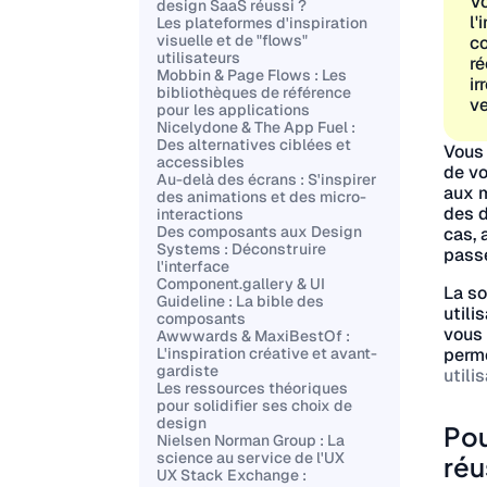
Vo
design SaaS réussi ?
l'
Les plateformes d'inspiration
visuelle et de "flows"
c
utilisateurs
ré
Mobbin & Page Flows : Les
ir
bibliothèques de référence
ve
pour les applications
Nicelydone & The App Fuel :
Des alternatives ciblées et
Vous 
accessibles
de vo
Au-delà des écrans : S'inspirer
aux m
des animations et des micro-
des d
interactions
Des composants aux Design
cas, 
Systems : Déconstruire
pass
l'interface
Component.gallery & UI
La so
Guideline : La bible des
utili
composants
vous 
Awwwards & MaxiBestOf :
perme
L'inspiration créative et avant-
gardiste
utili
Les ressources théoriques
pour solidifier ses choix de
design
Pou
Nielsen Norman Group : La
science au service de l'UX
réu
UX Stack Exchange :