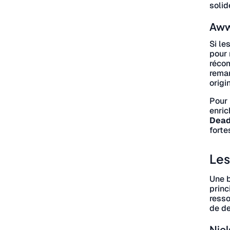
solid
Awww
Si le
pour 
récom
remar
origi
Pour 
enric
Dead
forte
Les
Une b
princ
resso
de de
Niel