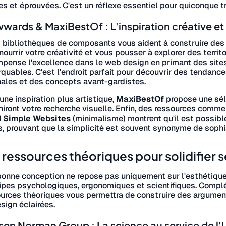
es et éprouvées. C'est un réflexe essentiel pour quiconque t
ards & MaxiBestOf : L'inspiration créative et
s bibliothèques de composants vous aident à construire des f
nourrir votre créativité et vous pousser à explorer des terri
pense l'excellence dans le web design en primant des site
quables. C'est l'endroit parfait pour découvrir des tendan
nales et des concepts avant-gardistes.
une inspiration plus artistique,
MaxiBestOf
propose une sél
hiront votre recherche visuelle. Enfin, des ressources comm
 Simple Websites
(minimalisme) montrent qu'il est possible
s, prouvant que la simplicité est souvent synonyme de sophi
 ressources théoriques pour solidifier 
onne conception ne repose pas uniquement sur l'esthétique o
ipes psychologiques, ergonomiques et scientifiques. Complét
urces théoriques vous permettra de construire des argument
sign éclairées.
sen Norman Group : La science au service de l'