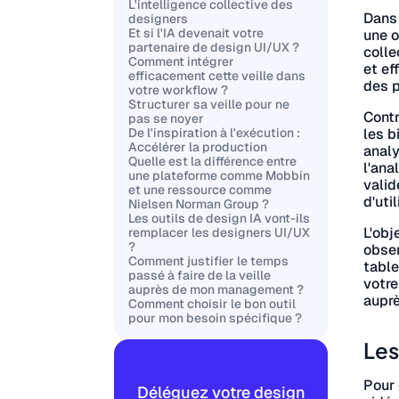
L'intelligence collective des
Dans 
designers
Et si l'IA devenait votre
une o
partenaire de design UI/UX ?
colle
Comment intégrer
et ef
efficacement cette veille dans
des 
votre workflow ?
Structurer sa veille pour ne
Contr
pas se noyer
les b
De l'inspiration à l'exécution :
Accélérer la production
analy
Quelle est la différence entre
l'ana
une plateforme comme Mobbin
valid
et une ressource comme
d'uti
Nielsen Norman Group ?
Les outils de design IA vont-ils
L'obj
remplacer les designers UI/UX
?
obser
Comment justifier le temps
table
passé à faire de la veille
votre
auprès de mon management ?
auprè
Comment choisir le bon outil
pour mon besoin spécifique ?
Les
Pour 
Déléguez votre design