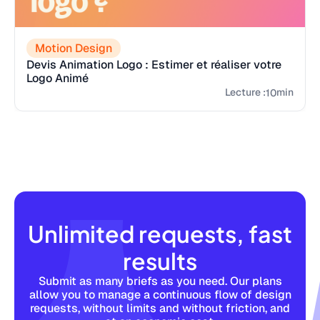
Motion Design
Devis Animation Logo : Estimer et réaliser votre
Logo Animé
Lecture :
min
10
Unlimited requests, fast
results
Submit as many briefs as you need. Our plans
allow you to manage a continuous flow of design
requests, without limits and without friction, and