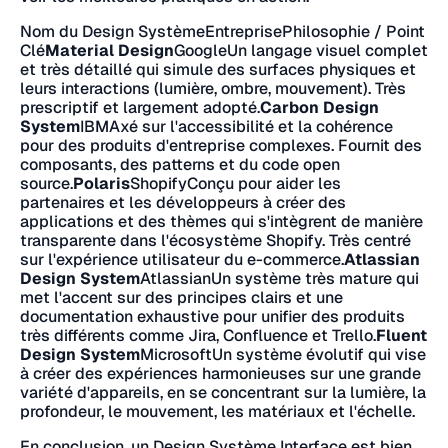
Nom du Design SystèmeEntreprisePhilosophie / Point
Clé
Material Design
GoogleUn langage visuel complet
et très détaillé qui simule des surfaces physiques et
leurs interactions (lumière, ombre, mouvement). Très
prescriptif et largement adopté.
Carbon Design
System
IBMAxé sur l'accessibilité et la cohérence
pour des produits d'entreprise complexes. Fournit des
composants, des patterns et du code open
source.
Polaris
ShopifyConçu pour aider les
partenaires et les développeurs à créer des
applications et des thèmes qui s'intègrent de manière
transparente dans l'écosystème Shopify. Très centré
sur l'expérience utilisateur du e-commerce.
Atlassian
Design System
AtlassianUn système très mature qui
met l'accent sur des principes clairs et une
documentation exhaustive pour unifier des produits
très différents comme Jira, Confluence et Trello.
Fluent
Design System
MicrosoftUn système évolutif qui vise
à créer des expériences harmonieuses sur une grande
variété d'appareils, en se concentrant sur la lumière, la
profondeur, le mouvement, les matériaux et l'échelle.
En conclusion, un Design Système Interface est bien