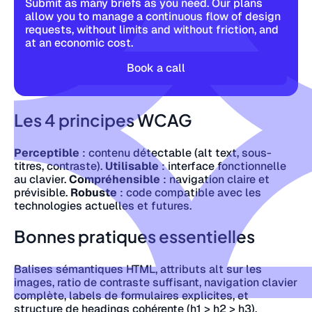
Submit as many briefs as you need. Our plans
allow you to manage a continuous flow of design
requests, without limits and without friction, and
at an economic cost.
Book a call
Les 4 principes WCAG
Perceptible
: contenu détectable (alt text, sous-
titres, contraste).
Utilisable
: interface fonctionnelle
au clavier.
Compréhensible
: navigation claire et
prévisible.
Robuste
: code compatible avec les
technologies actuelles et futures.
Bonnes pratiques essentielles
Balises sémantiques HTML, attributs alt sur les
images, ratio de contraste suffisant, navigation clavier
complète, labels de formulaires explicites, et
structure de headings cohérente (h1 > h2 > h3).