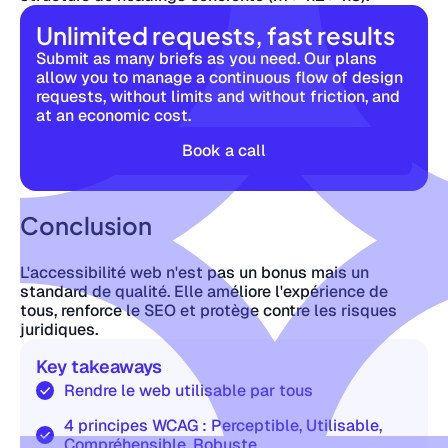
Unlimited requests, fast results
Submit as many briefs as you need. Our plans
allow you to manage a continuous flow of design
requests, without limits and without friction, and
at an economic cost.
Book a call
Conclusion
L'accessibilité web n'est pas un bonus mais un
standard de qualité. Elle améliore l'expérience de
tous, renforce le SEO et protège contre les risques
juridiques.
Key takeaways
Rendre le web utilisable par tous
4 principes WCAG : Perceptible, Utilisable,
Compréhensible, Robuste