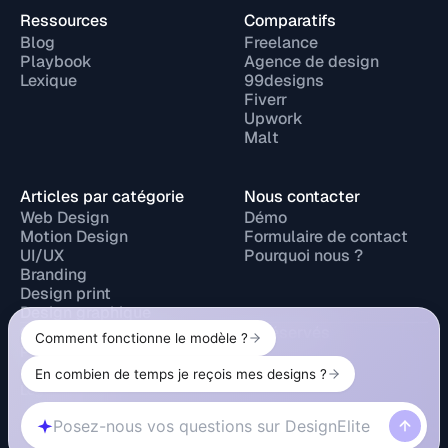
Ressources
Comparatifs
Blog
Freelance
Playbook
Agence de design
Lexique
99designs
Fiverr
Upwork
Malt
Articles par catégorie
Nous contacter
Web Design
Démo
Motion Design
Formulaire de contact
UI/UX
Pourquoi nous ?
Branding
Design print
Design graphique
© 2026 Design Elite. Tous droits réservés
Privacy Policy
Legal Notice
Cookie Policy