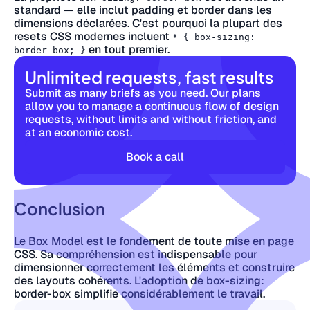
standard — elle inclut padding et border dans les
dimensions déclarées. C'est pourquoi la plupart des
resets CSS modernes incluent
* { box-sizing:
en tout premier.
border-box; }
Unlimited requests, fast results
Submit as many briefs as you need. Our plans
allow you to manage a continuous flow of design
requests, without limits and without friction, and
at an economic cost.
Book a call
Conclusion
Le Box Model est le fondement de toute mise en page
CSS. Sa compréhension est indispensable pour
dimensionner correctement les éléments et construire
des layouts cohérents. L'adoption de box-sizing:
border-box simplifie considérablement le travail.