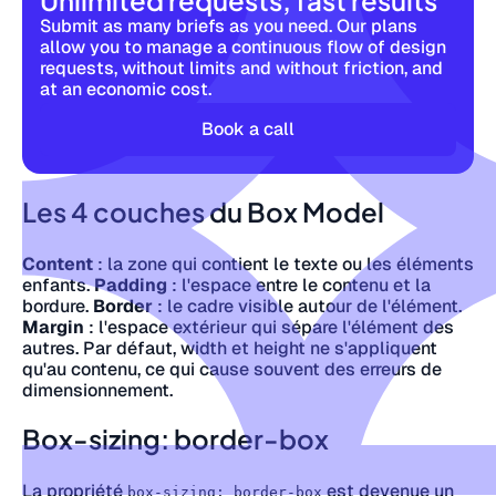
Unlimited requests, fast results
Submit as many briefs as you need. Our plans
allow you to manage a continuous flow of design
requests, without limits and without friction, and
at an economic cost.
Book a call
Les 4 couches du Box Model
Content
: la zone qui contient le texte ou les éléments
enfants.
Padding
: l'espace entre le contenu et la
bordure.
Border
: le cadre visible autour de l'élément.
Margin
: l'espace extérieur qui sépare l'élément des
autres. Par défaut, width et height ne s'appliquent
qu'au contenu, ce qui cause souvent des erreurs de
dimensionnement.
Box-sizing: border-box
La propriété
est devenue un
box-sizing: border-box