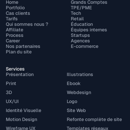
Home
Grands Comptes
Portfolio
TPE/PME
Cas clients
Tech
Tarifs
Retail
Qui sommes nous ?
Éducation
Affiliate
Équipes internes
Process
Startups
Career
Agences
Nos partenaires
E-commerce
Plan du site
Services
Présentation
Illustrations
Print
Ebook
3D
Webdesign
UX/UI
Logo
Identité Visuelle
Site Web
Motion Design
Refonte complète de site
Wireframe UX
Templates réseaux