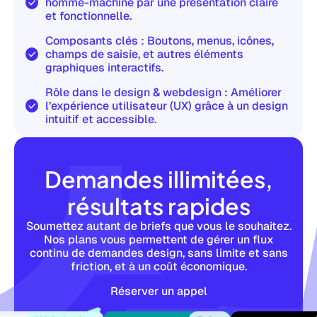
homme-machine par une présentation claire
et fonctionnelle.
Composants clés : Boutons, menus, icônes,
champs de saisie, et autres éléments
graphiques interactifs.
Rôle dans le design & webdesign : Améliorer
l’expérience utilisateur (UX) grâce à un design
intuitif et accessible.
Demandes illimitées,
résultats rapides
Soumettez autant de briefs que vous le souhaitez.
Nos plans vous permettent de gérer un flux
continu de demandes design, sans limite et sans
friction, et à un coût économique.
Réserver un appel