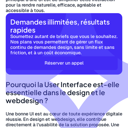
pour la rendre naturelle, efficace, agréable et
accessible à tous.
Demandes illimitées, résultats
rapides
Soumettez autant de briefs que vous le souhaitez.
Nos plans vous permettent de gérer un flux
continu de demandes design, sans limite et sans
friction, et à un coût économique.
Réserver un appel
Pourquoi la User Interface est-elle
essentielle dans le design et le
webdesign ?
Une bonne UI est au cœur de toute expérience digitale
réussie. En design et webdesign, elle contribue
directement à l’usabilité de la solution proposée. Une