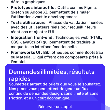
détails graphiques.
Prototypes interactifs
: Outils comme Figma,
Sketch ou Adobe XD permettent de simuler
l’utilisation avant le développement.
Tests utilisateurs
: Phases de validation menées
avec des utilisateurs réels pour recueillir leurs
réactions et ajuster l’UI.
Intégration front-end
: Technologies web (HTML,
CSS, JavaScript) qui permettent de traduire la
maquette en interface fonctionnelle.
Frameworks UI
: Bibliothèques comme Bootstrap
ou Material UI qui offrent des composants prêts à
l’emploi.
Demandes illimitées, résultats
rapides
Soumettez autant de briefs que vous le souhaitez.
Nos plans vous permettent de gérer un flux
continu de demandes design, sans limite et sans
friction, et à un coût économique.
Réserver un appel