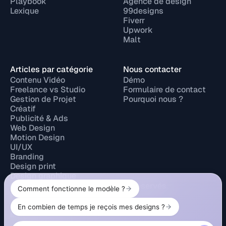
Playbook
Agence de design
Lexique
99designs
Fiverr
Upwork
Malt
Articles par catégorie
Nous contacter
Contenu Vidéo
Démo
Freelance vs Studio
Formulaire de contact
Gestion de Projet
Pourquoi nous ?
Créatif
Publicité & Ads
Web Design
Motion Design
UI/UX
Branding
Design print
Design graphique
© 2026 Design Elite. Tous droits réservés
Politique de confidentialité
Mentions légales