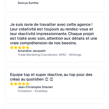
UX/UI
2-3
jours
Soorya Suntha
3D
3-5
jours
Logo
1-2
jours
Motion Design
3-5
jours
Identité Visuelle
1-2
jours
Je suis ravie de travailler avec cette agence !
Wireframe UX
2-3
jours
Site Web
2-7
jours
Leur créativité est toujours au rendez-vous et
leur réactivité impressionnante. Chaque projet
Direction artistique
2-3
jours
Motion Design
3-5
jours
est traité avec soin, attention aux détails et une
vraie compréhension de nos besoins.
Refonte complète de site
3-5
jours
Amandine Jacquelin
Wireframe UX
2-3
jours
Trade Marketing Coordinator APAC - Withings
Templates réseaux sociaux
2-3
jours
Création de logo
2-3
jours
Equipe top et super réactive, au top pour des
créas au quotidien 👏 👏
Direction artistique
2-3
jours
Jean-Christophe Stienlet
Conception d'identité visuelle
2-3
jours
Fondateur - Scalebay
Creative ads
2-3
jours