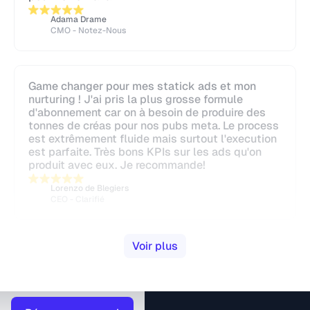
Adama Drame
CMO - Notez-Nous
Game changer pour mes statick ads et mon
nurturing ! J'ai pris la plus grosse formule
d'abonnement car on à besoin de produire des
tonnes de créas pour nos pubs meta. Le process
est extrêmement fluide mais surtout l'execution
est parfaite. Très bons KPIs sur les ads qu'on
produit avec eux. Je recommande!
Lorenzo de Blegiers
CEO - Clarifié
Voir plus