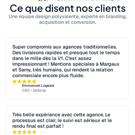
Direction artistique
2-3
jours
Templates réseaux sociaux
2-3
jours
Ce que disent nos clients
3D
3-5
jours
Création de logo
2-3
jours
Une équipe design polyvalente, experte en branding,
acquisition et conversion.
Motion Design
3-5
jours
Direction artistique
2-3
jours
Wireframe UX
2-3
jours
Conception d'identité visuelle
2-3
jours
Direction artistique
2-3
jours
Creative ads
2-3
jours
Super compromis aux agences traditionnelles.
Des livraisons rapides et presque tout le temps
ASO
jours
dans le mille dès la V1. C’est assez
impressionnant ! Mentions spéciales à Margaux
Présentation
2-3
jours
et Samy, très humains, qui rendent la relation
commerciale encore plus fluide.
Illustrations
2-3
jours
Emmanuel Logeais
CEO - DailyUp
Print
1-2
jours
3D
3-5
jours
Ebook
2-3
jours
Motion Design
3-5
jours
3D
3-5
jours
Très belle expérience avec cette agence. Le
processus est clair, le suivi est sérieux et le
Wireframe UX
2-3
jours
Webdesign
1-2
jours
rendu final est parfait !
Direction artistique
2-3
jours