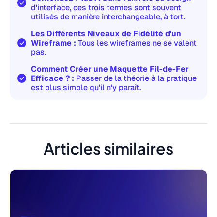
d'interface, ces trois termes sont souvent
utilisés de manière interchangeable, à tort.
Les Différents Niveaux de Fidélité d'un
Wireframe :
Tous les wireframes ne se valent
pas.
Comment Créer une Maquette Fil-de-Fer
Efficace ? :
Passer de la théorie à la pratique
est plus simple qu'il n'y paraît.
Articles similaires