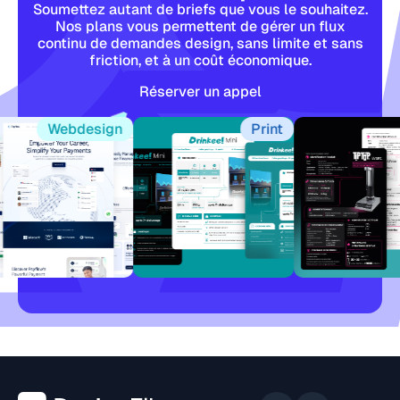
Soumettez autant de briefs que vous le souhaitez.
Nos plans vous permettent de gérer un flux
continu de demandes design, sans limite et sans
friction, et à un coût économique.
Réserver un appel
Webdesign
Print