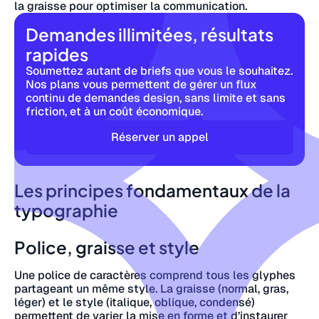
la graisse pour optimiser la communication.
Demandes illimitées, résultats
rapides
Soumettez autant de briefs que vous le souhaitez.
Nos plans vous permettent de gérer un flux
continu de demandes design, sans limite et sans
friction, et à un coût économique.
Réserver un appel
Les principes fondamentaux de la
typographie
Police, graisse et style
Une police de caractères comprend tous les glyphes
partageant un même style. La graisse (normal, gras,
léger) et le style (italique, oblique, condensé)
permettent de varier la mise en forme et d’instaurer