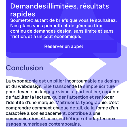
Demandes illimitées, résultats
rapides
Soumettez autant de briefs que vous le souhaitez.
Nos plans vous permettent de gérer un flux
continu de demandes design, sans limite et sans
friction, et à un coût économique.
Réserver un appel
Conclusion
La typographie est un pilier incontournable du design
et du webdesign. Elle transcende la simple écriture
pour devenir un langage visuel à part entière, capable
de faciliter la lecture, guider l’attention et renforcer
l’identité d’une marque. Maîtriser la typographie, c’est
comprendre comment chaque détail, de la forme d’un
caractère à son espacement, contribue à une
communication efficace, esthétique et adaptée aux
usages numériques contemporains.