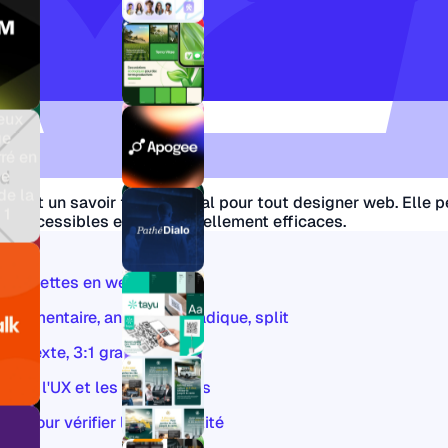
rs est un savoir fondamental pour tout designer web. Elle 
s, accessibles et émotionnellement efficaces.
de palettes en web design
plémentaire, analogue, triadique, split
5:1 texte, 3:1 grand texte
te sur l'UX et les conversions
s pour vérifier l'accessibilité