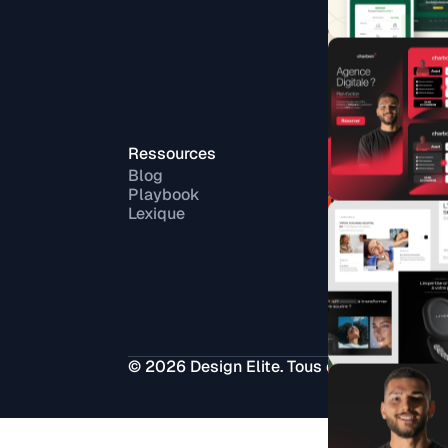
Refo
Temp
Direc
Crea
Ressources
Comp
Blog
Free
Playbook
Agen
Lexique
99de
Fiver
Upw
Malt
© 2026 Design Elite. Tous droits réservés