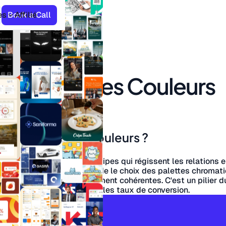
es
Book a Call
Affilié
Théorie des Couleurs
 la théorie des couleurs ?
rs est l'ensemble des principes qui régissent les relations e
lle. En web design, elle guide le choix des palettes chromat
s, lisibles et émotionnellement cohérentes. C'est un pilier 
 l'expérience utilisateur et les taux de conversion.