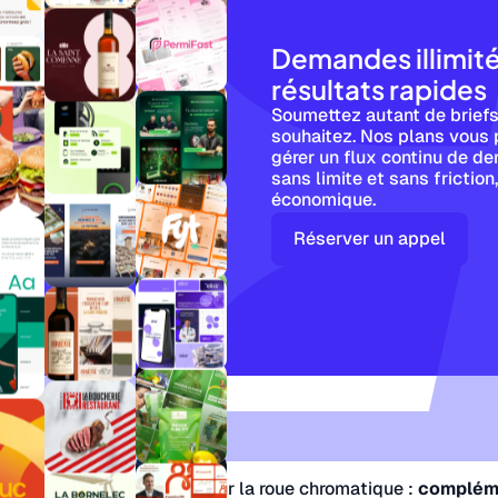
Demandes illimit
résultats rapides
Soumettez autant de briefs
souhaitez. Nos plans vous 
gérer un flux continu de d
sans limite et sans friction
économique.
Réserver un appel
 de couleurs
es combinaisons basées sur la roue chromatique :
complém