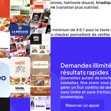
ort),
analogue
(couleurs voisines, harmonie douce),
triadiq
misme),
split-complémentaire
(variation plus subtile).
ccessibilité web
sent un ratio de contraste minimum de 4.5:1 pour le texte 
utils comme le Contrast Ratio checker permettent de vérifier 
Demandes illimit
résultats rapides
Soumettez autant de briefs
souhaitez. Nos plans vous 
gérer un flux continu de d
sans limite et sans friction
économique.
Réserver un appel