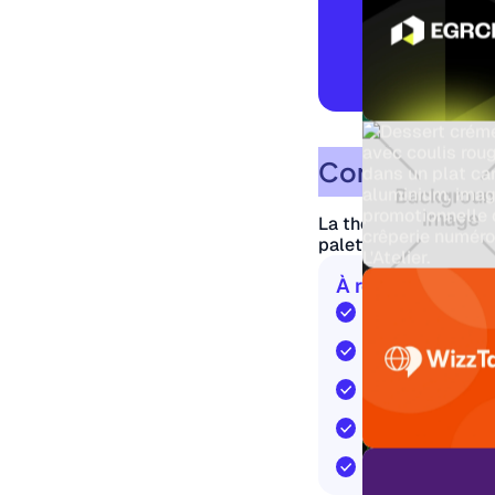
Conclusion
La théorie des couleu
palettes harmonieuse
À retenir
Base du choix 
Harmonies : com
Ratio WCAG : 4.
Influence direc
Outils numérique