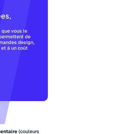
ées,
 que vous le
permettent de
emandes design,
, et à un coût
entaire
(couleurs