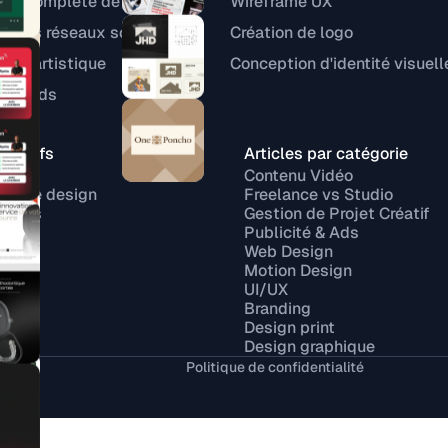
nte complète de site
Wireframe UX
lates réseaux sociaux
Création de logo
tion artistique
Conception d'identité visuell
tive ads
aratifs
Articles par catégorie
lance
Contenu Vidéo
ce de design
Freelance vs Studio
signs
Gestion de Projet Créatif
r
Publicité & Ads
ork
Web Design
Motion Design
UI/UX
Branding
Design print
Design graphique
Politique de confidentialité