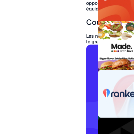
opposées, contraste f
équidistantes, dyna
Couleurs et a
Les normes WCAG impo
le grand texte. Les o