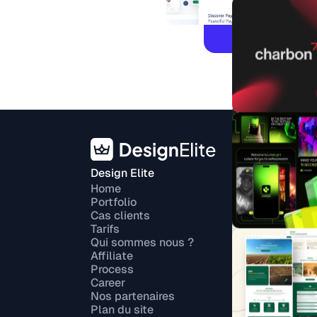
Design Elite
Serv
ASO
Home
Portfolio
Illus
Cas clients
Tarifs
Ebo
Qui sommes nous ?
Webd
Affiliate
Process
Logo
Career
Nos partenaires
Site
Plan du site