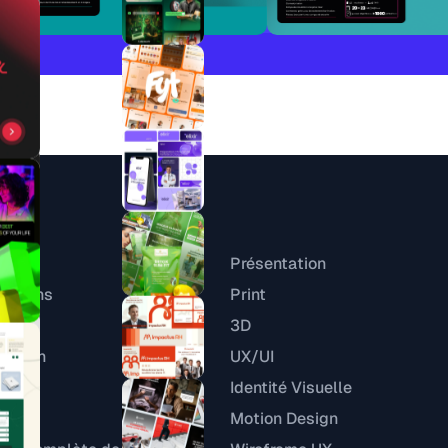
ices
Présentation
trations
Print
ok
3D
esign
UX/UI
Identité Visuelle
 Web
Motion Design