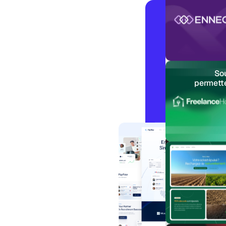
Sou
permette
Webdesign