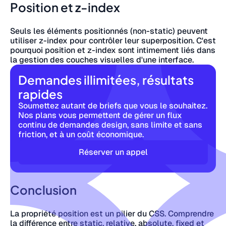
Position et z-index
Seuls les éléments positionnés (non-static) peuvent
utiliser z-index pour contrôler leur superposition. C'est
pourquoi position et z-index sont intimement liés dans
la gestion des couches visuelles d'une interface.
Demandes illimitées, résultats
rapides
Soumettez autant de briefs que vous le souhaitez.
Nos plans vous permettent de gérer un flux
continu de demandes design, sans limite et sans
friction, et à un coût économique.
Réserver un appel
Conclusion
La propriété position est un pilier du CSS. Comprendre
la différence entre static, relative, absolute, fixed et