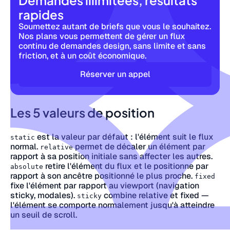
Demandes illimitées, résultats
rapides
Soumettez autant de briefs que vous le souhaitez.
Nos plans vous permettent de gérer un flux
continu de demandes design, sans limite et sans
friction, et à un coût économique.
Réserver un appel
Les 5 valeurs de position
est la valeur par défaut : l'élément suit le flux
static
normal.
permet de décaler un élément par
relative
rapport à sa position initiale sans affecter les autres.
retire l'élément du flux et le positionne par
absolute
rapport à son ancêtre positionné le plus proche.
fixed
fixe l'élément par rapport au viewport (navigation
sticky, modales).
combine relative et fixed —
sticky
l'élément se comporte normalement jusqu'à atteindre
un seuil de scroll.