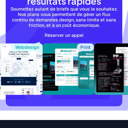
résultats rapides
Soumettez autant de briefs que vous le souhaitez.
Nos plans vous permettent de gérer un flux
continu de demandes design, sans limite et sans
friction, et à un coût économique.
Réserver un appel
Webdesign
Print