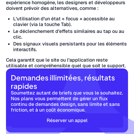
expérience homogène, les designers et développeurs
doivent prévoir des alternatives, comme :
L’utilisation d’un état « focus » accessible au
clavier (via la touche Tab).
Le déclenchement d’effets similaires au tap ou au
clic.
Des signaux visuels persistants pour les éléments
interactifs.
Cela garantit que le site ou l’application reste
utilisable et compréhensible quel que soit le support.
Demandes illimitées, résultats
rapides
Soumettez autant de briefs que vous le souhaitez.
Nos plans vous permettent de gérer un flux
continu de demandes design, sans limite et sans
friction, et à un coût économique.
Réserver un appel