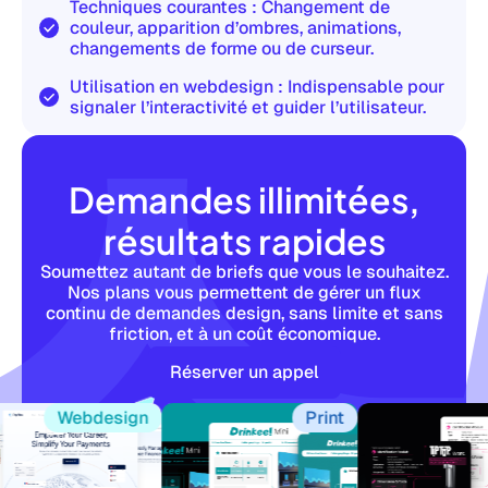
Techniques courantes : Changement de
couleur, apparition d’ombres, animations,
changements de forme ou de curseur.
Utilisation en webdesign : Indispensable pour
signaler l’interactivité et guider l’utilisateur.
Demandes illimitées,
résultats rapides
Soumettez autant de briefs que vous le souhaitez.
Nos plans vous permettent de gérer un flux
continu de demandes design, sans limite et sans
friction, et à un coût économique.
Réserver un appel
Webdesign
Print