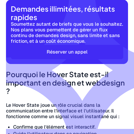
Demandes illimitées, résultats
rapides
Soumettez autant de briefs que vous le souhaitez.
Nos plans vous permettent de gérer un flux
continu de demandes design, sans limite et sans
friction, et à un coût économique.
Réserver un appel
Pourquoi le Hover State est-il
important en design et webdesign
?
Le Hover State joue un rôle crucial dans la
communication entre l’interface et l’utilisateur. Il
fonctionne comme un signal visuel instantané qui :
Confirme que l’élément est interactif.
Guide l’utilisateur dans sa navigation.