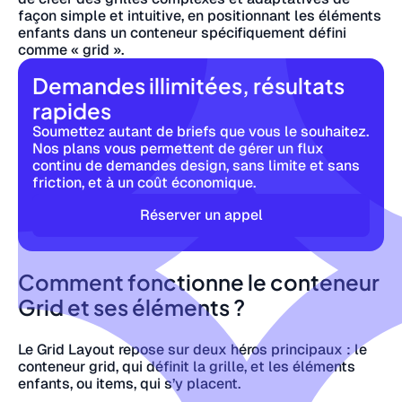
façon simple et intuitive, en positionnant les éléments
enfants dans un conteneur spécifiquement défini
comme « grid ».
Demandes illimitées, résultats
rapides
Soumettez autant de briefs que vous le souhaitez.
Nos plans vous permettent de gérer un flux
continu de demandes design, sans limite et sans
friction, et à un coût économique.
Réserver un appel
Comment fonctionne le conteneur
Grid et ses éléments ?
Le Grid Layout repose sur deux héros principaux : le
conteneur grid, qui définit la grille, et les éléments
enfants, ou items, qui s’y placent.