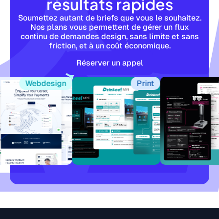
résultats rapides
Soumettez autant de briefs que vous le souhaitez.
Nos plans vous permettent de gérer un flux
continu de demandes design, sans limite et sans
friction, et à un coût économique.
Réserver un appel
Webdesign
Print