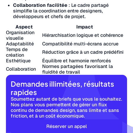
Collaboration facilitée
: Le cadre partagé
simplifie la coordination entre designers,
développeurs et chefs de projet.
Aspect
Impact
Organisation
Hiérarchisation logique et cohérence
visuelle
Adaptabilité
Compatibilité multi-écrans accrue
Temps de
Réduction grâce à un cadre prédéfini
création
Esthétique
Équilibre et harmonie renforcés
Normes partagées favorisant la
Collaboration
fluidité de travail
Demandes illimitées, résultats
rapides
Soumettez autant de briefs que vous le souhaitez.
Nos plans vous permettent de gérer un flux
continu de demandes design, sans limite et sans
friction, et à un coût économique.
Réserver un appel