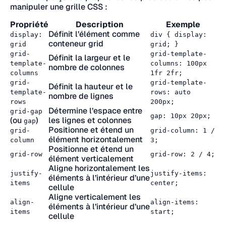
manipuler une grille CSS :
Propriété
Description
Exemple
Définit l’élément comme
display:
div { display:
conteneur grid
grid
grid; }
grid-
grid-template-
Définit la largeur et le
template-
columns: 100px
nombre de colonnes
columns
1fr 2fr;
grid-
grid-template-
Définit la hauteur et le
template-
rows: auto
nombre de lignes
rows
200px;
Détermine l’espace entre
grid-gap
gap: 10px 20px;
(ou
)
les lignes et colonnes
gap
Positionne et étend un
grid-
grid-column: 1 /
élément horizontalement
column
3;
Positionne et étend un
grid-row
grid-row: 2 / 4;
élément verticalement
Aligne horizontalement les
justify-
justify-items:
éléments à l’intérieur d’une
items
center;
cellule
Aligne verticalement les
align-
align-items:
éléments à l’intérieur d’une
items
start;
cellule