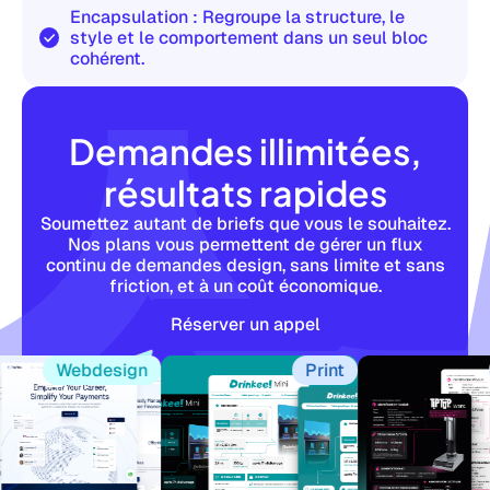
Encapsulation : Regroupe la structure, le
style et le comportement dans un seul bloc
cohérent.
Demandes illimitées,
résultats rapides
Soumettez autant de briefs que vous le souhaitez.
Nos plans vous permettent de gérer un flux
continu de demandes design, sans limite et sans
friction, et à un coût économique.
Réserver un appel
Webdesign
Print