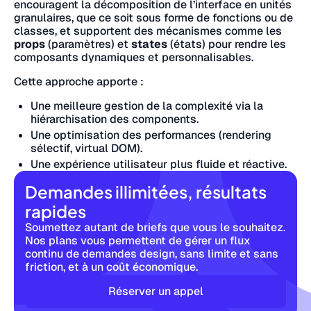
encouragent la décomposition de l’interface en unités
granulaires, que ce soit sous forme de fonctions ou de
classes, et supportent des mécanismes comme les
props
(paramètres) et
states
(états) pour rendre les
composants dynamiques et personnalisables.
Cette approche apporte :
Une meilleure gestion de la complexité via la
hiérarchisation des components.
Une optimisation des performances (rendering
sélectif, virtual DOM).
Une expérience utilisateur plus fluide et réactive.
Demandes illimitées, résultats
rapides
Soumettez autant de briefs que vous le souhaitez.
Nos plans vous permettent de gérer un flux
continu de demandes design, sans limite et sans
friction, et à un coût économique.
Réserver un appel