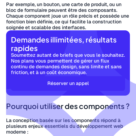
Par exemple, un bouton, une carte de produit, ou un
bloc de formulaire peuvent être des composants.
Chaque component joue un rôle précis et possède une
fonction bien définie, ce qui facilite la construction
soignée et scalable des interfaces.
Demandes illimitées, résultats
rapides
Soumettez autant de briefs que vous le souhaitez.
Nos plans vous permettent de gérer un flux
continu de demandes design, sans limite et sans
friction, et à un coût économique.
Réserver un appel
Pourquoi utiliser des components ?
La conception basée sur les components répond à
plusieurs enjeux essentiels du développement web
moderne :