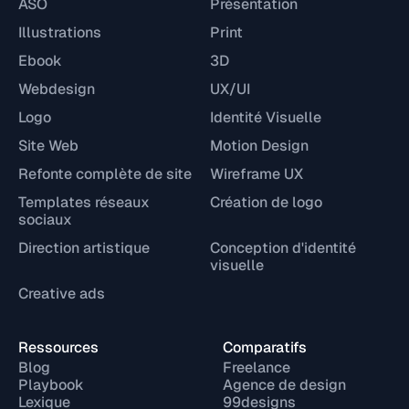
ASO
Présentation
Illustrations
Print
Ebook
3D
Webdesign
UX/UI
Logo
Identité Visuelle
Site Web
Motion Design
Refonte complète de site
Wireframe UX
Templates réseaux
Création de logo
sociaux
Direction artistique
Conception d'identité
visuelle
Creative ads
Ressources
Comparatifs
Blog
Freelance
Playbook
Agence de design
Lexique
99designs