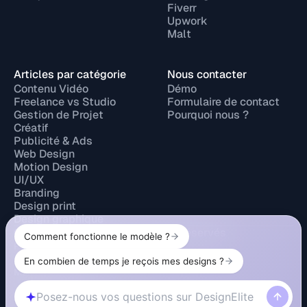
Fiverr
Upwork
Malt
Articles par catégorie
Nous contacter
Contenu Vidéo
Démo
Freelance vs Studio
Formulaire de contact
Gestion de Projet
Pourquoi nous ?
Créatif
Publicité & Ads
Web Design
Motion Design
UI/UX
Branding
Design print
Design graphique
© 2026 Design Elite. Tous droits réservés
Politique de confidentialité
Mentions légales
Politique de cookies