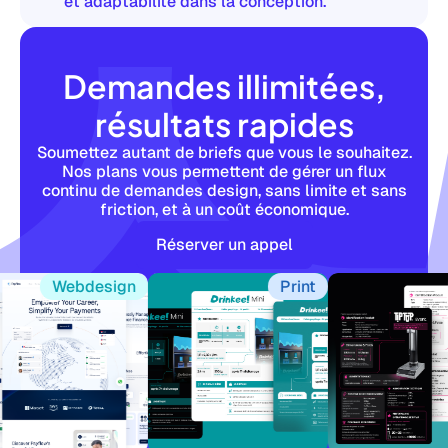
et adaptabilité dans la conception.
Demandes illimitées,
résultats rapides
Soumettez autant de briefs que vous le souhaitez.
Nos plans vous permettent de gérer un flux
continu de demandes design, sans limite et sans
friction, et à un coût économique.
Réserver un appel
Webdesign
Print