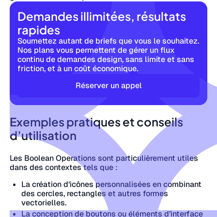
Demandes illimitées, résultats
rapides
Soumettez autant de briefs que vous le souhaitez.
Nos plans vous permettent de gérer un flux
continu de demandes design, sans limite et sans
friction, et à un coût économique.
Réserver un appel
Exemples pratiques et conseils
d’utilisation
Les Boolean Operations sont particulièrement utiles
dans des contextes tels que :
La création d’icônes personnalisées en combinant
des cercles, rectangles et autres formes
vectorielles.
La conception de boutons ou éléments d’interface