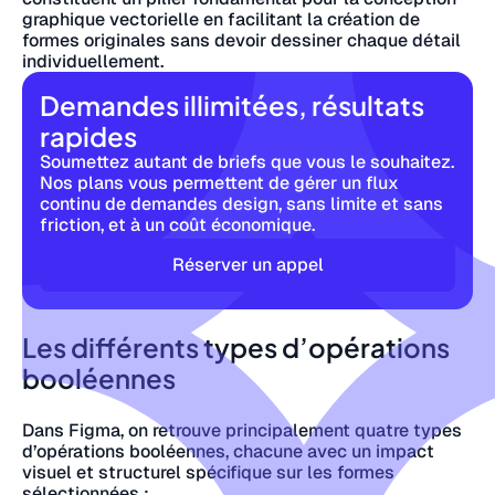
graphique vectorielle en facilitant la création de
formes originales sans devoir dessiner chaque détail
individuellement.
Demandes illimitées, résultats
rapides
Soumettez autant de briefs que vous le souhaitez.
Nos plans vous permettent de gérer un flux
continu de demandes design, sans limite et sans
friction, et à un coût économique.
Réserver un appel
Les différents types d’opérations
booléennes
Dans Figma, on retrouve principalement quatre types
d’opérations booléennes, chacune avec un impact
visuel et structurel spécifique sur les formes
sélectionnées :