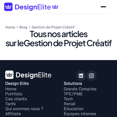
Home
Blog
Gestion de Projet Créatif
Tous nos articles
sur le
Gestion de Projet Créatif
Design Elite
Solutions
Home
Grands Comptes
Portfolio
TPE/PME
Cas clients
Tech
Tarifs
Retail
Qui sommes nous ?
Éducation
Affiliate
Équipes internes