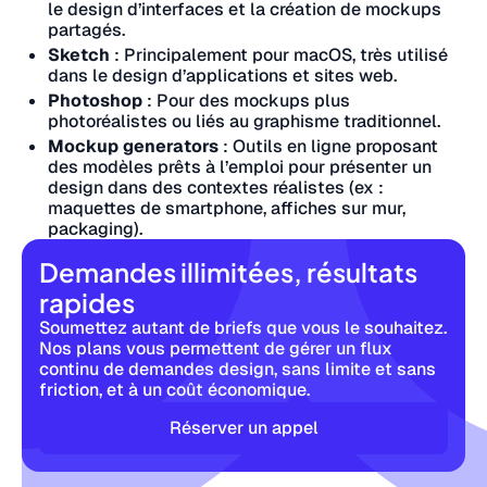
le design d’interfaces et la création de mockups
partagés.
Sketch
: Principalement pour macOS, très utilisé
dans le design d’applications et sites web.
Photoshop
: Pour des mockups plus
photoréalistes ou liés au graphisme traditionnel.
Mockup generators
: Outils en ligne proposant
des modèles prêts à l’emploi pour présenter un
design dans des contextes réalistes (ex :
maquettes de smartphone, affiches sur mur,
packaging).
Demandes illimitées, résultats
rapides
Soumettez autant de briefs que vous le souhaitez.
Nos plans vous permettent de gérer un flux
continu de demandes design, sans limite et sans
friction, et à un coût économique.
Réserver un appel