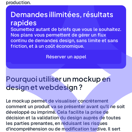
production.
Demandes illimitées, résultats
rapides
Soumettez autant de briefs que vous le souhaitez.
Nos plans vous permettent de gérer un flux
continu de demandes design, sans limite et sans
friction, et à un coût économique.
Réserver un appel
Pourquoi utiliser un mockup en
design et webdesign ?
Le mockup permet de visualiser concrètement
comment un produit va se présenter avant qu’il ne soit
développé ou imprimé. Cela facilite la prise de
décision et la validation du design auprès de toutes
les parties prenantes, en réduisant les risques
d’incompréhension ou de modification tardive. Il sert