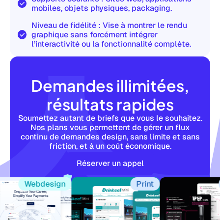
mobiles, objets physiques, packaging.
Niveau de fidélité : Vise à montrer le rendu
graphique sans forcément intégrer
l’interactivité ou la fonctionnalité complète.
Demandes illimitées,
résultats rapides
Soumettez autant de briefs que vous le souhaitez.
Nos plans vous permettent de gérer un flux
continu de demandes design, sans limite et sans
friction, et à un coût économique.
Réserver un appel
Webdesign
Print