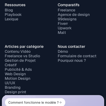
Ressources
Comparatifs
Blog
Freelance
Playbook
Agence de design
Lexique
99designs
Fiverr
Upwork
Malt
Articles par catégorie
Nous contacter
Contenu Vidéo
Démo
Freelance vs Studio
Formulaire de contact
Gestion de Projet
Pourquoi nous ?
Créatif
Publicité & Ads
Web Design
Motion Design
UI/UX
Branding
Design print
Design graphique
© 2026 Design Elite. Tous droits réservés
Politique de confidentialité