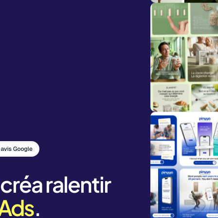
 créa ralentir
Ads
.