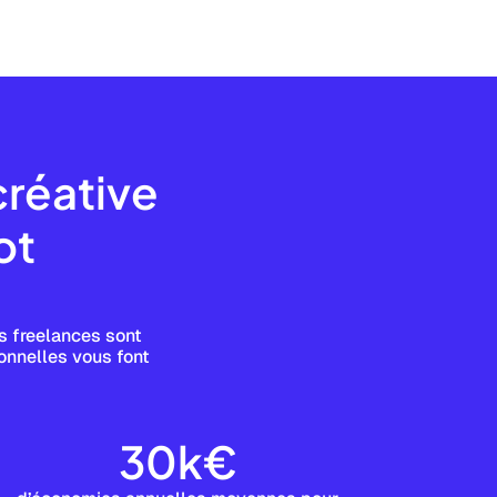
créative
ot
s freelances sont
ionnelles vous font
30k€