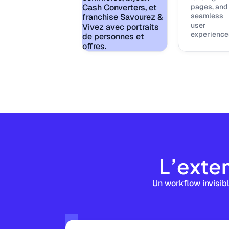
pages, and
seamless
user
experience
L’exten
Un workflow invisibl