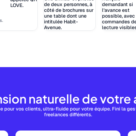
s.
sion naturelle de votr
e pour vos clients, ultra-fluide pour votre équipe. Fini la ge
freelances différents.