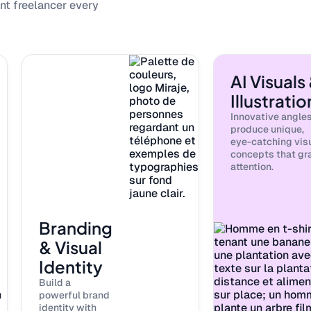
ent freelancer every
AI Visuals
Illustratio
Innovative angles
produce unique,
eye-catching vis
concepts that gr
attention.
Branding
& Visual
Identity
Build a
powerful brand
identity with