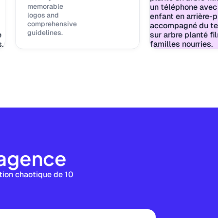
memorable
logos and
comprehensive
guidelines.
e agence
stion chaotique de 10