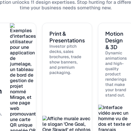
tion unlocks 11 design expertises. Stop hunting for a differ
time your business needs something new.
Print &
Motion
Presentations
Design
Investor pitch
& 3D
decks, sales
Dynamic
brochures, trade
animations
show banners,
and high-
and premium
quality
packaging.
product
renderings
that make
n
your brand
stand out.
,