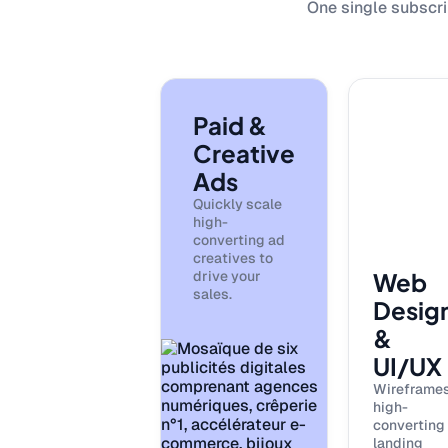
One single subscrip
Paid &
Creative
Ads
Quickly scale
high-
converting ad
creatives to
drive your
Web
sales.
Desig
&
UI/UX
Wireframes
high-
converting
landing