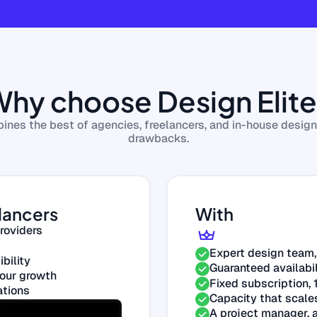
hy choose Design Elit
ines the best of agencies, freelancers, and in-house designe
drawbacks.
lancers
With
roviders
Expert design team,
bility
Guaranteed availabil
your growth
Fixed subscription,
ations
Capacity that scale
A project manager, 