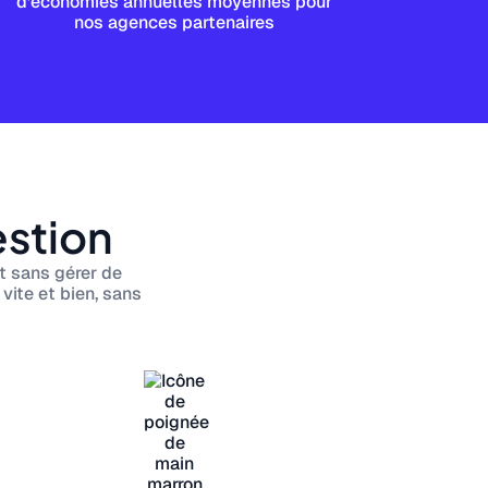
d’économies annuelles moyennes pour
nos agences partenaires
estion
t sans gérer de
vite et bien, sans